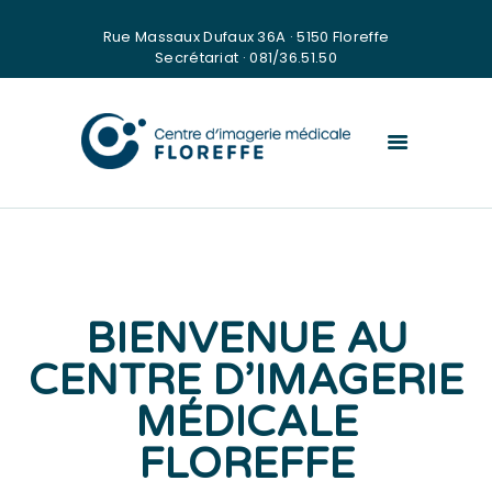
E
Rue Massaux Dufaux 36A · 5150 Floreffe
Secrétariat · 081/36.51.50
D
O
S
S
I
E
R
M
BIENVENUE AU
É
CENTRE D’IMAGERIE
D
MÉDICALE
I
C
FLOREFFE
A