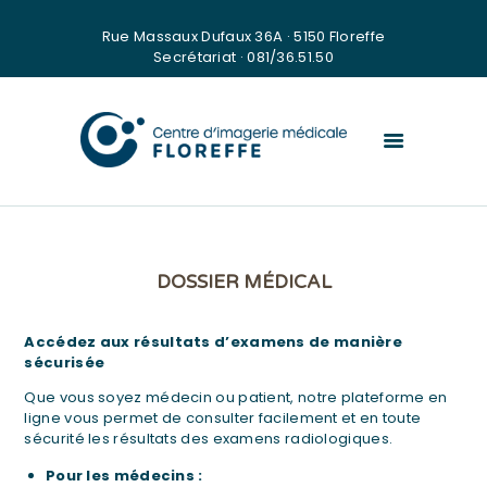
O
Rue Massaux Dufaux 36A · 5150 Floreffe
&
Secrétariat · 081/36.51.50
C
O
N
T
A
C
T
DOSSIER MÉDICAL
Accédez aux résultats d’examens de manière
sécurisée
Que vous soyez médecin ou patient, notre plateforme en
ligne vous permet de consulter facilement et en toute
sécurité les résultats des examens radiologiques.
Pour les médecins :